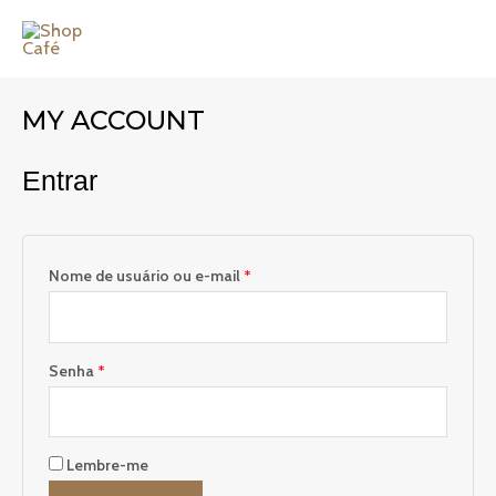
Ir
Obrigatório
Obrigatório
MAI
para
ME
o
conteúdo
MY ACCOUNT
Entrar
Nome de usuário ou e-mail
*
Senha
*
Lembre-me